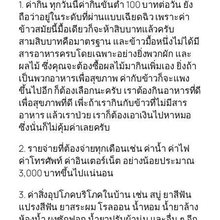
1. ค่ากิน ทุกวันนี้ค่ากินขั้นต่ำ 100 บาทต่อวัน ยัง
ถือว่าอยู่ในระดับที่ผ่านแบบเฉียดฉิว เพราะค่า
ข้าวสมัยนี้มื้อเดียวก็จะห้าสิบบาทแล้วครับ
สามสิบบาทคือมาตรฐาน และข้าวมื้อหนึ่งไม่ได้มี
สารอาหารครบโดยเฉพาะอย่างยิ่งพวกผัก และ
ผลไม้ ซึ่งคุณจะต้องซื้อผลไม้มากินเพิ่มเอง ยิ่งถ้า
เป็นพวกอาหารเพื่อสุขภาพ ค่ากับข้าวก็จะแพง
ขึ้นไปอีก ก็ต้องเลือกนะครับ เราต้องกินอาหารที่ดี
เพื่อสุขภาพที่ดี เพี่ะถ้าเรากินกับข้าวที่ไม่มีสาร
อาหาร แล้วเราป่วย เราก็ต้องเอาเงินไปหาหมอ
ซึ่งนั่นก็ไม่คุ้มค่าเลยครับ
2. รายจ่ายที่ต้องจ่ายทุกเดือนเช่น ค่าน้ำ ค่าไฟ
ค่าโทรศัพท์ ค่าอินเตอร์เน็ต อย่างน้อยประมาณ
3,000 บาทขึ้นไปแน่นอน
3. ค่าสิ่งอุปโภคบริโภคในบ้าน เช่น สบู่ ยาสีฟัน
แปรงสีฟัน ยาสระผม โรลออน น้ำหอม น้ำยาล้าง
ห้องน้ำ ผงซักฟอก น้ำยาปรับผ้านุ่ม และอื่น ๆ อีก