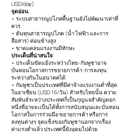
USD/day)
จุดอ่อน
• ระบบสาธารณูปโภคพื้นฐานยังไม่พัฒนาเท่าที่
ควร
• ต้นทุนสาธารณูปโภค (น้ำ ไฟฟ้า และการ
สื่อสาร) ค่อนข้างสูง
• ขาดแคลนแรงงานมีทักษะ
ประเด็นที่น่าสนใจ
• ประเด็นขัดแย้งระหว่างไทย-กัมพูชาอาจ
บั่นทอนโอกาสการขยายการค้า-การลงทุน
ระหว่างกันในอนาคตได้
• กัมพูชาเป็นประเทศที่มีค่าจ้างแรงงานต่ำที่สุด
ในอาเซียน (USD 1.6/วัน) สำหรับไทยนั้น ความ
สัมพันธ์ระหว่างประเทศก็เป็นกุญแจสำคัญดอก
หนึ่งที่อาจจะเป็นได้ทั้งการสนับสนุนและบั่นทอน
โอกาสในการร่วมมือ ขยายการค้า หรือการ
ลงทุนต่างๆ จุดแข็งของกัมพูชานอกจากเรื่อง
ค่าแรงต่ำแล้ว ประเทศนี้ยังอุดมไปด้วย