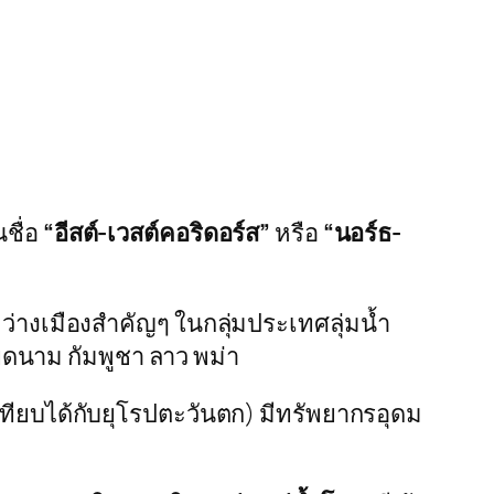
ชื่อ
“อีสต์-เวสต์คอริดอร์ส”
หรือ
“นอร์ธ-
หว่างเมืองสำคัญๆ ในกลุ่มประเทศลุ่มน้ำ
ดนาม กัมพูชา ลาว พม่า
เทียบได้กับยุโรปตะวันตก) มีทรัพยากรอุดม