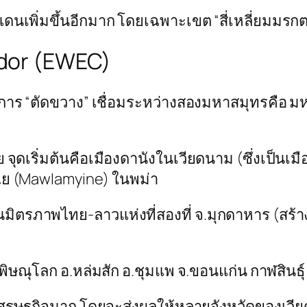
เพิ่มขึ้นอีกมาก โดยเฉพาะเขต “สี่เหลี่ยมมรกต” 
dor (EWEC)
นการ “ตัดขวาง” เชื่อมระหว่างสองมหาสมุทรคือ 
่อย จุดเริ่มต้นคือเมืองดานังในเวียดนาม (ซึ่งเป็
ไย (Mawlamyine) ในพม่า
ตรภาพไทย-ลาวแห่งที่สองที่ จ.มุกดาหาร (สร้าง
ย พิษณุโลก อ.หล่มสัก อ.ชุมแพ จ.ขอนแก่น กาฬสินธุ
งเศรษฐกิจมาก โดยจะส่งผลให้หลายจังหวัดของเว