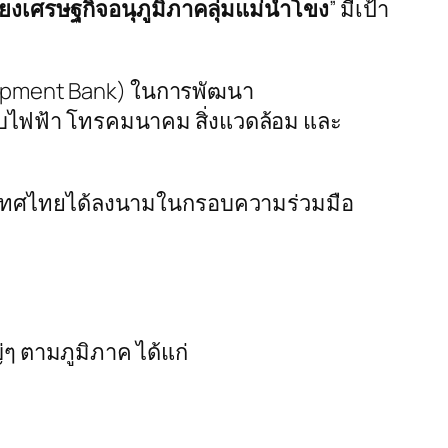
ียงเศรษฐกิจอนุภูมิภาคลุ่มแม่น้ำโขง
” มีเป้า
lopment Bank) ในการพัฒนา
ไฟฟ้า โทรคมนาคม สิ่งแวดล้อม และ
ะประเทศไทยได้ลงนามในกรอบความร่วมมือ
 ตามภูมิภาค ได้แก่