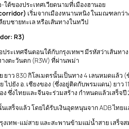
นือ-ใต้ของประเทศเวียดนามที่เมืองฮานอย
corridor)
เริ่มจากเมืองหนานหนิง ในมณฑลกว่าง
เลียบชายทะเล หรือเส้นทางในทวีป
dor: R3)
ต่อประเทศจีนตอนใต้กับกรุงเทพฯ มีรหัสว่าเส้นทา
างตะวันตก (R3W) ที่ผ่านพม่า
ย ยาว 830 กิโลเมตรนั้นเป็นทาง 4 เลนหมดแล้ว
 ไปยัง อ. เชียงของ (ซึ่งอยู่ติดกับพรมแดน) ยาว 11
ของ ซึ่งไทยและจีนจะร่วมสร้าง กำหนดแล้วเสร็จปี
้นเสร็จแล้ว โดยได้รับเงินอุดหนุนจาก ADB ไทยแ
ุงเทพ-แม่สาย และสะพานข้ามแม่น้ำสาย เสร็จส