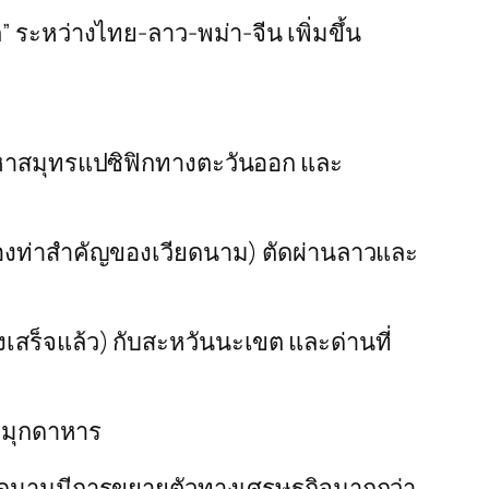
ระหว่างไทย-ลาว-พม่า-จีน เพิ่มขึ้น
มหาสมุทรแปซิฟิกทางตะวันออก และ
นเมืองท่าสำคัญของเวียดนาม) ตัดผ่านลาวและ
เสร็จแล้ว) กับสะหวันนะเขต และด่านที่
์ มุกดาหาร
ียดนามมีการขยายตัวทางเศรษฐกิจมากกว่า