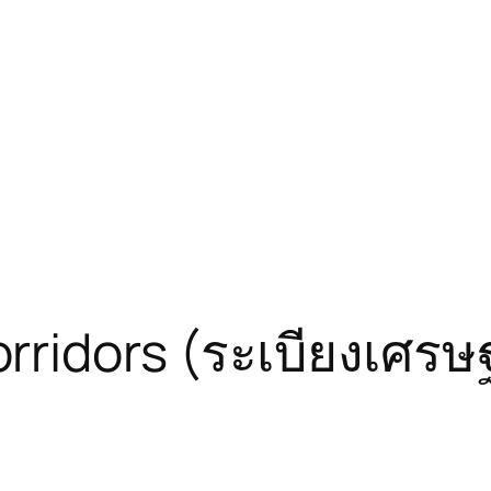
idors (ระเบียงเศรษฐก