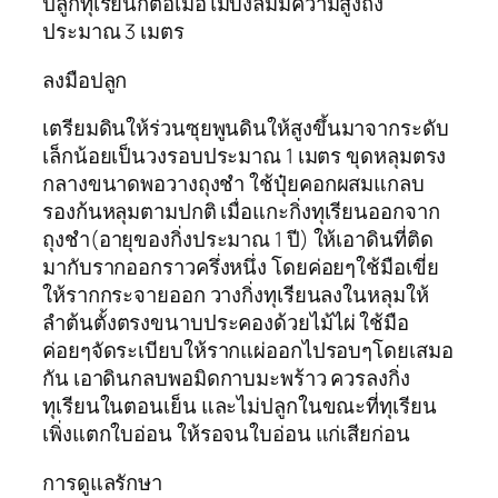
ปลูกทุเรียนก็ต่อเมื่อไม้บังลมมีความสูงถึง
ประมาณ 3 เมตร
ลงมือปลูก
เตรียมดินให้ร่วนซุยพูนดินให้สูงขึ้นมาจากระดับ
เล็กน้อยเป็นวงรอบประมาณ 1 เมตร ขุดหลุมตรง
กลางขนาดพอวางถุงชำ ใช้ปุ๋ยคอกผสมแกลบ
รองก้นหลุมตามปกติ เมื่อแกะกิ่งทุเรียนออกจาก
ถุงชำ(อายุของกิ่งประมาณ 1 ปี) ให้เอาดินที่ติด
มากับรากออกราวครึ่งหนึ่ง โดยค่อยๆใช้มือเขี่ย
ให้รากกระจายออก วางกิ่งทุเรียนลงในหลุมให้
ลำต้นตั้งตรงขนาบประคองด้วยไม้ไผ่ ใช้มือ
ค่อยๆจัดระเบียบให้รากแผ่ออกไปรอบๆโดยเสมอ
กัน เอาดินกลบพอมิดกาบมะพร้าว ควรลงกิ่ง
ทุเรียนในตอนเย็น และไม่ปลูกในขณะที่ทุเรียน
เพิ่งแตกใบอ่อน ให้รอจนใบอ่อน แก่เสียก่อน
การดูแลรักษา