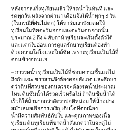
หลังจากลงกิ่งทุเรียนแล้ว ให้รดน้ำในทันที และ
รดทุกวัน หลังจากผ่าน 1 เดือนจึงให้น้ำทุกๆ 3 วัน
(ในกรณีที่ฝนไม่ตก) ให้หาร่มเงาบังแดดให้
ทุเรียนในทิศตะวันออกและตะวันตก จากนั้น
ประมาณ 2 ถึง 4 สัปดาห์ ทุเรียนจะเริ่มตั้งตัวได้
และแตกใบอ่อน การดูแลรักษาทุเรียนต้องทำ
ด้วยความใส่ใจและใกล้ชิด เพราะทุเรียนเป็นไม้ที่
ค่อนข้างอ่อนแอ
– การรดน้ำ ทุเรียนเป็นไม้ที่ชอบความชื้นแต่ไม่
ถึงกับแฉะ ชาวสวนจึงต้องคอยสังเกต และศึกษา
ดูว่าดินที่สวนของตนควรจะต้องรดน้ำประมาณ
ไหน ดินซึมน้ำได้รวดเร็วหรือไม่ ถ้าดินซึมน้ำได้
เร็วก็ให้น้ำมากกว่าอัตราปกติหน่อย ให้น้ำอย่าง
สม่ำเสมอเพื่อการเจริญเติบโตที่ต่อเนื่อง
น้ำมีความสัมพันธ์กับใบ และคุณภาพของเนื้อ
ทุเรียน ต้นทุเรียนที่ขาดน้ำสังเกตว่าใบจะดูไม่
สมบูรณ์เหมือนปกติ ใบแห้งไม่มัน ขอบใบเหลือง