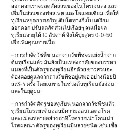
ออกดอกเราจะลดสัดส่วนของไนโตรเจนลง และ
เพิ่มในส่วนของฟอสเฟต และโพแทสเซียม เพื่อให้
ทุเรียนหยุดการเจริญเติบโตทางกิ่งใบ เตรียม
ออกดอก ปรับลดสัดส่วนไปเรื่อยๆ จนเมื่อผล
ทุเรียนอายุได้ 10 สัปดาห์ จึงให้ปุ๋ยสูตร 0-0-50
เพื่อเพิ่มคุณภาพเนื้อ
– การกำจัดวัชพืช นอกจากวัชพืชจะแย่งน้ำจาก
ต้นทุเรียนแล้ว มันยังเป็นแหล่งอาศัยของบรรดา
แมลงที่เป็นศัตรูของทุเรียนอีกด้วย ชาวสวนจะ
ต้องคอยดูแลถากถางวัชพืชอยู่เสมอ อย่างน้อยปี
ละ3-4 ครั้ง โดยเฉพาะในช่วงต้นทุเรียนยังอ่อน
และในฤดูฝน
– การกำจัดศัตรูของทุเรียน นอกจากวัชพืชแล้ว
ทุเรียนในระยะต้นอ่อนมีความอ่อนแอต่อโรค
และแมลงหลายอย่าง อาทิโรครากเน่าโคนเน่า
โรคผลเน่า ศัตรูของทุเรียนมีหลายชนิด เช่น เชื้อ