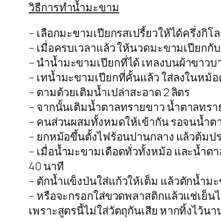
วิธีการทำน้ำมะขาม
– เลือกมะขามเปียกรสเปรี้ยวให้ได้ครึ่งกิ
– เมื่อครบเวลาแล้ว ให้นวดมะขามเปียกกับ
– นำน้ำมะขามเปียกที่ได้ เทลงบนผ้าขาวบ
– เทน้ำมะขามเปียกที่คั้นแล้ว ใส่ลงในหม้อ
– ตามด้วยเติมน้ำเปล่าสะอาด 2 ลิตร
– จากนั้นเติมน้ำตาลทรายขาว น้ำตาลทร
– คนส่วนผสมทั้งหมดให้เข้ากัน รอจนน้ำตา
– ยกหม้อขึ้นตั้งไฟร้อนปานกลาง แล้วต้ม
– เมื่อน้ำมะขามเดือดทั่วทั้งหม้อ และ
40 นาที
– ตักน้ำแข็งป่นใส่แก้วให้เต็ม แล้วตักน้ำม
– หรือจะกรอกใส่ขวดพลาสติกแล้วแช่เย็น
เพราะสูตรนี้ไม่ใส่วัตถุกันเสีย หากทิ้งไว