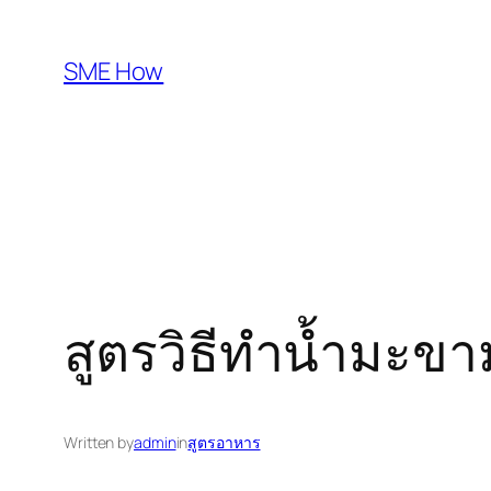
Skip
to
SME How
content
สูตรวิธีทำน้ำมะ
Written by
admin
in
สูตรอาหาร