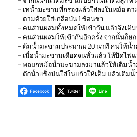
– จากนั้นก็นวดมะขามเปียกในน้ำต้มสุก คั้
– เทน้ำมะขามที่กรองแล้วใส่ลงในหม้อ ตา
– ตามด้วยใส่เกลือป่น 1 ช้อนชา
– คนส่วนผสมทั้งหมดให้เข้ากัน แล้วจึงเติ
– คนส่วนผสมให้เข้ากันอีกครั้ง จากนั้นก็
– ต้มน้ำมะขามประมาณ 20 นาที คนให้
– เมื่อน้ำมะขามเดือดจนทั่วแล้ว ให้ปิดไ
– พอยกหม้อน้ำมะขามลงมาแล้วให้เติมน้ำมะ
– ตักน้ำแข็งป่นใส่ในแก้วให้เต็ม แล้วเติม
Facebook
Twitter
Line