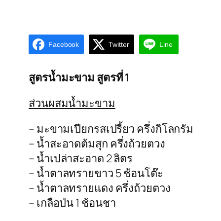
Facebook
Twitter
Line
สูตรน้ำมะขาม สูตรที่ 1
ส่วนผสมน้ำมะขาม
– มะขามเปียกรสเปรี้ยว ครึ่งกิโลกรัม
– น้ำสะอาดต้มสุก ครึ่งถ้วยตวง
– น้ำเปล่าสะอาด 2 ลิตร
– น้ำตาลทรายขาว 5 ช้อนโต๊ะ
– น้ำตาลทรายแดง ครึ่งถ้วยตวง
– เกลือป่น 1 ช้อนชา