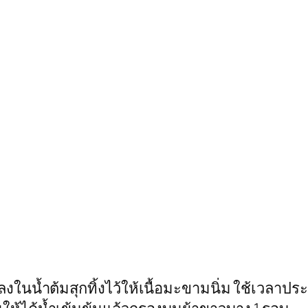
)
ลงในน้ำต้มสุกทิ้งไว้ให้เนื้อมะขามนิ่ม ใช้เวลาป