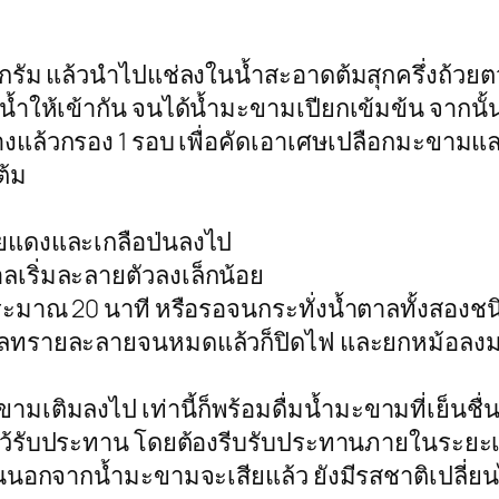
โลกรัม แล้วนำไปแช่ลงในน้ำสะอาดต้มสุกครึ่งถ้วย
น้ำให้เข้ากัน จนได้น้ำมะขามเปียกเข้มข้น จากนั
างแล้วกรอง 1 รอบ เพื่อคัดเอาเศษเปลือกมะขามแล
ต้ม
ายแดงและเกลือป่นลงไป
ลเริ่มละลายตัวลงเล็กน้อย
ประมาณ 20 นาที หรือรอจนกระทั่งน้ำตาลทั้งสอ
น้ำตาลทรายละลายจนหมดแล้วก็ปิดไฟ และยกหม้อลง
ะขามเติมลงไป เท่านี้ก็พร้อมดื่มน้ำมะขามที่เย็นชื
ไว้รับประทาน โดยต้องรีบรับประทานภายในระยะ
้นานนอกจากน้ำมะขามจะเสียแล้ว ยังมีรสชาติเปลี่ย