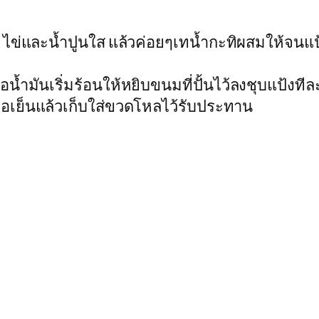
ไข่และน้ำปูนใส แล้วค่อยๆเทน้ำกะทิผสมให้จนแป้
อน้ำมันเริ่มร้อนให้หยิบขนมที่ปั้นไว้ลงชุบแป้ง
 พอเย็นแล้วเก็บใส่ขวดโหลไว้รับประทาน