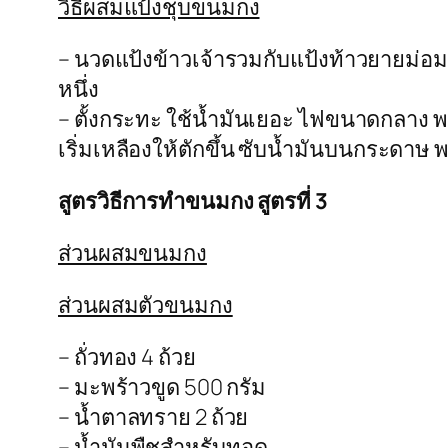
วิธีผสมแป้งชุบขนมกง
– นวดแป้งข้าวเจ้ารวมกับแป้งท้าวยายม่อม 
หนึ่ง
– ตั้งกระทะ ใช้น้ำมันเยอะ ไฟขนาดกลาง พ
เริ่มเหลืองให้ตักขึ้น ซับน้ำมันบนกระดาษ
สูตรวิธีการทำขนมกง สูตรที่ 3
ส่วนผสมขนมกง
ส่วนผสมตัวขนมกง
– ถั่วทอง 4 ถ้วย
– มะพร้าวขูด 500 กรัม
– น้ำตาลทราย 2 ถ้วย
– น้ำมันพืชสำหรับทอด