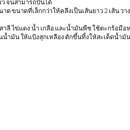
ยว จนสามารถปั้นได้
 ขนาด ขนาดที่เล็กกว่าให้คลึงเป็นเส้นยาว 2 เส้น
ี ไข่แดง น้ำ เกลือ และน้ำมันพืช ใช้ตะกร้อมือหรื
ำมัน ให้แป้งสุกเหลือง ตักขึ้นทิ้งให้สะเด็ดน้ำม