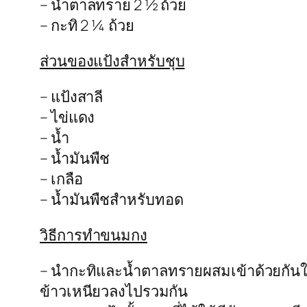
– น้ำตาลทราย 2 ½ ถ้วย
– กะทิ 2 ¼ ถ้วย
ส่วนของแป้งสำหรับชุบ
– แป้งสาลี
– ไข่แดง
– น้ำ
– น้ำมันพืช
– เกลือ
– น้ำมันพืชสำหรับทอด
วิธีการทำขนมกง
– นำกะทิและน้ำตาลทรายผสมเข้าด้วยกันในก
ข้าวเหนียวลงไปรวมกัน