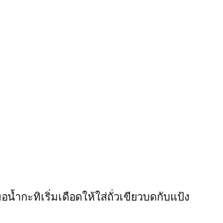
กะทิเริ่มเดือดให้ใส่ถั่วเขียวบดกับแป้ง