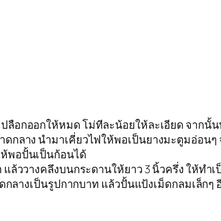
เปลือกออกให้หมด โม่ทีละน้อยให้ละเอียด จากนั้นพ
ขนาดกลาง นำมาเคี่ยวไฟให้พอเป็นยางมะตูมอ่อน
ห้พอปั้นเป็นก้อนได้
า แล้ววางคลึงบนกระดานให้ยาว 3 นิ้วครึ่ง ให้ท
พาดกลางเป็นรูปกากบาท แล้วปั้นแป้งเม็ดกลมเล็กๆ อ