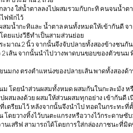
้อนกลาง ใส่น้ำตาลลงไปผสมรวมกับกะทิ คนจนน้ำตาลล
ไฟพักไว้
ผสมน้ำกะทิและ น้ำตาล คนทั้งหมดให้เข้ากันดี จากน
 โดยแบ่งวีธีทำเป็นสามส่วนย่อย
มาณ 2 นิ้ว จากนั้นจึงจับปลายทั้งสองข้างชนกัน
ว 2 เส้น จากนั้นนำไปวางพาดบนขอบของตัวขนม ที
ัวขนมกง ตรงตำแหน่งของปลายเส้น พาดทั้งสองด้าน
ัวขนม โดยนำส่วนผสมทั้งหมด ผสมกันในกะละมัง 
ไปผสมลงด้วย ผสมให้ส่วนผสมทุกอย่าง เข้ากันดี เน
ชุบที่เตรียมไว้ หลังจากนั้นจึงนำไป ทอดในกระทะท
มัน โดยวางทิ้งไว้บนตะแกรงหรือวางไว้กระดาษซับ
ส่จานเสริฟ สามารถได้โดยการใส่กล่องภาชนะที่มิด