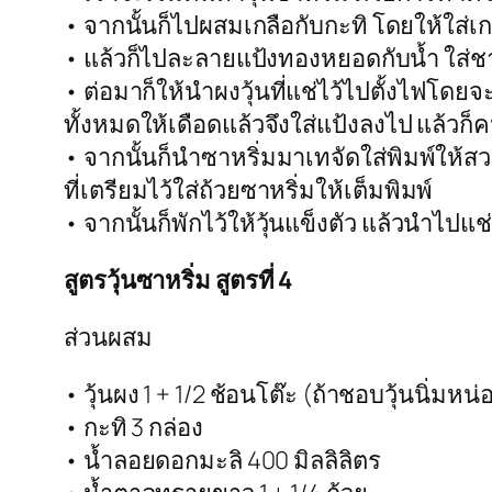
• จากนั้นก็ไปผสมเกลือกับกะทิ โดยให้ใส่เกลื
• แล้วก็ไปละลายแป้งทองหยอดกับน้ำ ใส่
• ต่อมาก็ให้นำผงวุ้นที่แช่ไว้ไปตั้งไฟโ
ทั้งหมดให้เดือดแล้วจึงใส่แป้งลงไป แล้วก็
• จากนั้นก็นำซาหริ่มมาเทจัดใส่พิมพ์ให้ส
ที่เตรียมไว้ใส่ถ้วยซาหริ่มให้เต็มพิมพ์
• จากนั้นก็พักไว้ให้วุ้นแข็งตัว แล้วนำไ
สูตรวุ้นซาหริ่ม สูตรที่ 4
ส่วนผสม
• วุ้นผง 1 + 1/2 ช้อนโต๊ะ (ถ้าชอบวุ้นนิ่มหน่
• กะทิ 3 กล่อง
• น้ำลอยดอกมะลิ 400 มิลลิลิตร