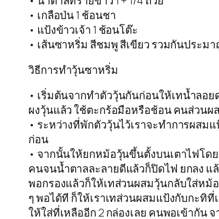
• น้ำตาลทรายขาว 1 + 1/4 ถ้วย
• เกลือป่น 1 ช้อนชา
• แป้งข้าวเจ้า 1 ช้อนโต๊ะ
• เส้นซาหริ่ม สีชมพู สีเขียว รวมกันประม
วิธีการทำวุ้นซาหริ่ม
• เริ่มต้นจากทำตัววุ้นกันก่อนให้เทน้ำลอ
ผงวุ้นแล้ว ใช้ตะกร้อมือหรือช้อน คนส่วนผส
• ระหว่างที่พักตัววุ้นไว้เราจะทำการผสมแป้ง
ก่อน
• จากนั้นให้ยกหม้อวุ้นขึ้นตั้งบนเตาไฟโ
คนจนน้ำตาลละลายดีแล้วก็ปิดไฟ ยกลง แล้ว
พอกรองแล้วก็ให้เทส่วนผสมวุ้นกลับใส่หม้อเ
ๆ พอได้ที ก็ให้เราเทส่วนผสมแป้งกับกะทิ
ให้ใส่ที่เหลืออีก 2 กล่องเลย คนพอเข้ากัน จ