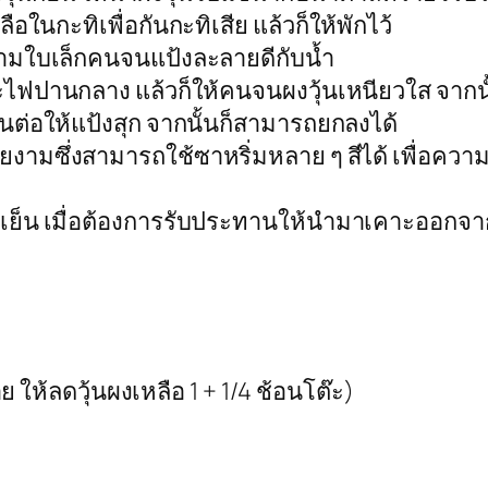
อในกะทิเพื่อกันกะทิเสีย แล้วก็ให้พักไว้
ชามใบเล็กคนจนแป้งละลายดีกับน้ำ
ดยจะไฟปานกลาง แล้วก็ให้คนจนผงวุ้นเหนียวใส จาก
คนต่อให้แป้งสุก จากนั้นก็สามารถยกลงได้
วยงามซึ่งสามารถใช้ซาหริ่มหลาย ๆ สีได้ เพื่อคว
ปแช่เย็น เมื่อต้องการรับประทานให้นำมาเคาะออกจ
อย ให้ลดวุ้นผงเหลือ 1 + 1/4 ช้อนโต๊ะ)