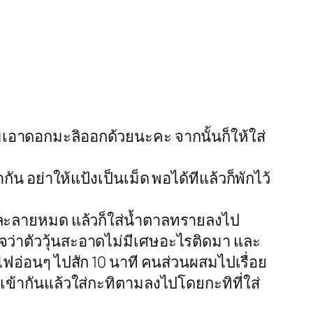
ืมเอาดอกมะลิออกด้วยนะคะ จากนั้นก็ให้ใส่
กัน อย่าให้แป้งเป็นเม็ด พอได้ทีแล้วก็พักไว้
้นละลายหมด แล้วก็ใส่น้ำตาลทรายลงไป
จว่าตัววุ้นสะอาดไม่มีเศษอะไรติดมา และ
ยไฟอ่อนๆ ไปสัก 10 นาที คนส่วนผสมไปเรื่อย
ข้ากันแล้วใส่กะทิตามลงไปโดยกะทิที่ใส่