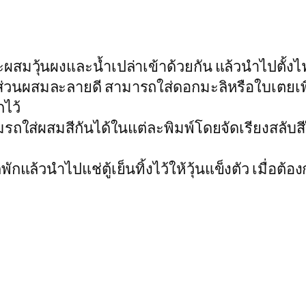
ะผสมวุ้นผงและน้ำเปล่าเข้าด้วยกัน แล้วนำไปตั
ส่วนผสมละลายดี สามารถใส่ดอกมะลิหรือใบเตยเพื่
ไว้
สามรถใส่ผสมสีกันได้ในแต่ละพิมพ์โดยจัดเรียงสลับสี
้สักพักแล้วนำไปแช่ตู้เย็นทิ้งไว้ให้วุ้นแข็งตัว เ