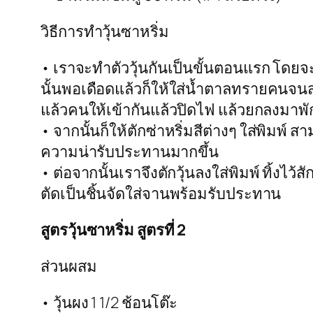
วิธีการทำวุ้นซาหริ่ม
• เราจะทำตัววุ้นกันเป็นขั้นตอนแรก โดยจ
นั้นพอเดือดแล้วก็ให้ใส่น้ำตาลทรายคนจน
แล้วคนให้เข้ากันแล้วปิดไฟ แล้วยกลงมาพัก
• จากนั้นก็ให้ตักซ่าหริ่มสีต่างๆ ใส่พิมพ์ 
ความน่ารับประทานมากขึ้น
• ต่อจากนั้นเราจึงตักวุ้นลงใส่พิมพ์ ทิ้งไว
ตัดเป็นชิ้นจัดใส่จานพร้อมรับประทาน
สูตรวุ้นซาหริ่ม สูตรที่ 2
ส่วนผสม
• วุ้นผง 1 1/2 ช้อนโต๊ะ