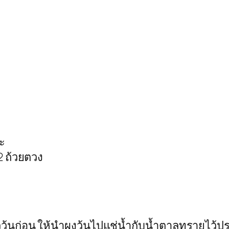
ะ
 ถ้วยตวง
ววุ้นก่อน ให้นำผงวุ้นไปแช่น้ำกับน้ำตาลทรายไว้ป