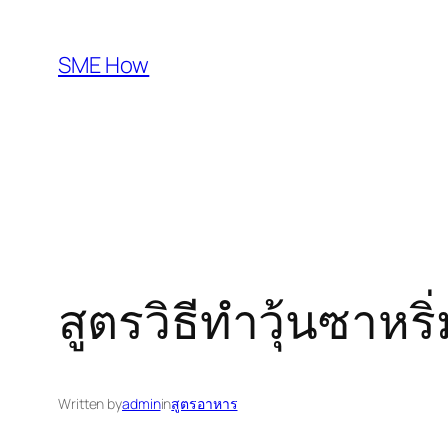
Skip
to
SME How
content
สูตรวิธีทำวุ้นซาห
Written by
admin
in
สูตรอาหาร