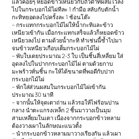
แล้วค่อยๆ หยอดข้าวเหนียวกับถั่วดำที่ผสมไว้ลง
ไปในกระบอกไม้ไผ่ทีละ 1 กำมือ สลับกับตักน้ำ
กะทิหยอดลงไปครั้งละ 1 ช้อนโต๊ะ
– กระแทกกระบอกไม้ไผ่ให้น้ำกะทิและข้าว
เหนียวเข้ากัน เมื่อกระแทกเสร็จแล้วก็หยอดข้าว
เหนียวลงไป ตามด้วยน้ำกะทิ ทำเช่นนี้ซ้ำไปมา
จนข้าวเหนียวเกือบเต็มกระบอกไม้ไผ่
– พับใบเตยประมาณ 2-3 ใบ เป็นชิ้นสี่เหลี่ยม ใส่
อุดลงไปในปากกระบอกไม้ไผ่ ตามด้วยกาบ
มะพร้าวหั่นชิ้น กะให้ได้ขนาดที่พอดีกับปาก
กระบอกไม้ไผ่
– พักใส่ส่วนผสมในกระบอกไม้ไผ่เข้ากัน
ประมาณ 30 นาที
– จากนั้นให้จุดเตาถ่าน แล้วรอให้ไฟร้อนปาน
กลาง นำตะแกรงเหล็ก 2 ชิ้นมาวางเป็นมุม
สามเหลี่ยมในเตา เนื่องจากกระบอกข้าวหลาม
ต้องวางเผาในลักษณะแนวตั้ง
– นำกระบอกข้าวหลามมาวางเรียงกัน แล้วเผา