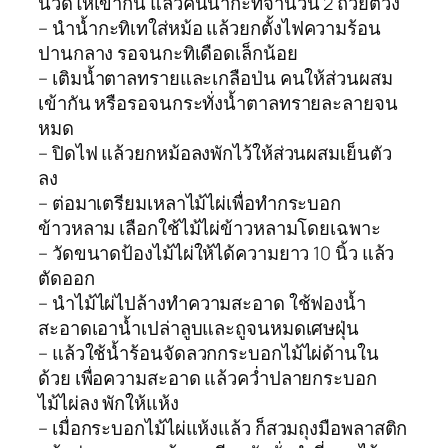
นวดให้เข้ากัน แล้วคั้นน้ำกะทิจำนวน 2 ถ้วยตวง
– นำน้ำกะทิเทใส่หม้อ แล้วยกตั้งไฟความร้อน
ปานกลาง รอจนกะทิเดือดเล็กน้อย
– เติมน้ำตาลทรายและเกลือป่น คนให้ส่วนผสม
เข้ากัน หรือรอจนกระทั่งน้ำตาลทรายละลายจน
หมด
– ปิดไฟ แล้วยกหม้อลงพักไว้ให้ส่วนผสมเย็นตัว
ลง
– ต่อมาเตรียมเหลาไม้ไผ่เพื่อทำกระบอก
ข้าวหลาม เลือกใช้ไม้ไผ่ข้าวหลามโดยเฉพาะ
– วัดขนาดป้องไม้ไผ่ให้ได้ความยาว 10 นิ้ว แล้ว
ตัดออก
– นำไม้ไผ่ไปล้างทำความสะอาด ใช้ฟองน้ำ
สะอาดเอาน้ำเปล่าลูบและถูจนหมดเศษฝุ่น
– แล้วใช้น้ำร้อนจัดลวกกระบอกไม้ไผ่ด้านใน
ด้วย เพื่อความสะอาด แล้วคว่ำปลายกระบอก
ไม้ไผ่ลง พักให้แห้ง
– เมื่อกระบอกไม้ไผ่แห้งแล้ว ก็สวมถุงมือพลาสติก