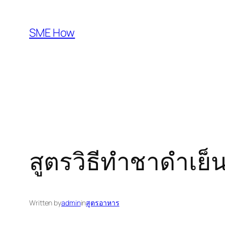
Skip
to
SME How
content
สูตรวิธีทำชาดำเ
Written by
admin
in
สูตรอาหาร