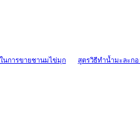
นำในการขายชานมไข่มุก
สูตรวิธีทำน้ำมะละ