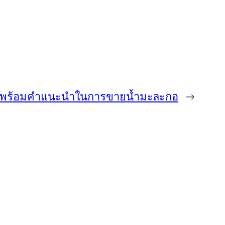
กอ พร้อมคำแนะนำในการขายน้ำมะละกอ
→