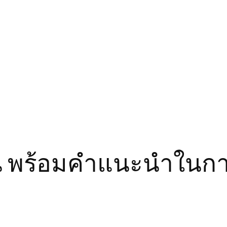
ย็น พร้อมคำแนะนำในก