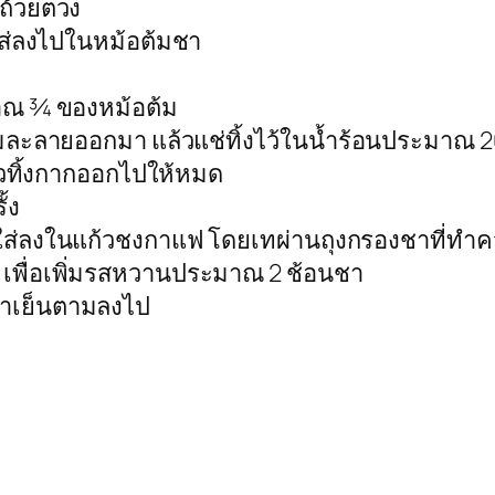
ถ้วยตวง
ส่ลงไปในหม้อต้มชา
าณ ¾ ของหม้อต้ม
มละลายออกมา แล้วแช่ทิ้งไว้ในน้ำร้อนประมาณ 2
้วทิ้งกากออกไปให้หมด
้ง
เทใส่ลงในแก้วชงกาแฟ โดยเทผ่านถุงกรองชาที่ท
 เพื่อเพิ่มรสหวานประมาณ 2 ช้อนชา
าดำเย็นตามลงไป