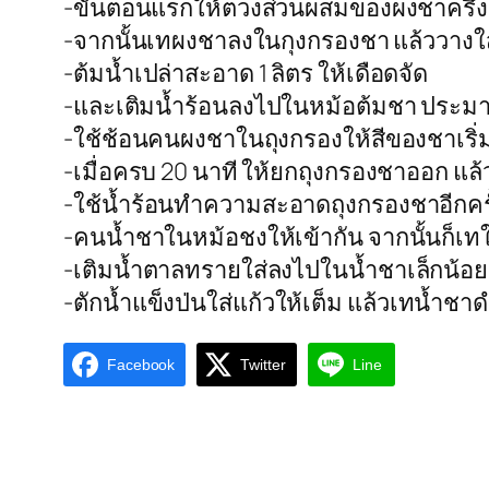
-ขั้นตอนแรกให้ตวงส่วนผสมของผงชาครึ่ง
-จากนั้นเทผงชาลงในกุงกรองชา แล้ววางใ
-ต้มน้ำเปล่าสะอาด 1 ลิตร ให้เดือดจัด
-และเติมน้ำร้อนลงไปในหม้อต้มชา ประม
-ใช้ช้อนคนผงชาในถุงกรองให้สีของชาเริ่
-เมื่อครบ 20 นาที ให้ยกถุงกรองชาออก แล
-ใช้น้ำร้อนทำความสะอาดถุงกรองชาอีกครั
-คนน้ำชาในหม้อชงให้เข้ากัน จากนั้นก็
-เติมน้ำตาลทรายใส่ลงไปในน้ำชาเล็กน้อย
-ตักน้ำแข็งป่นใส่แก้วให้เต็ม แล้วเทน้ำช
Facebook
Twitter
Line