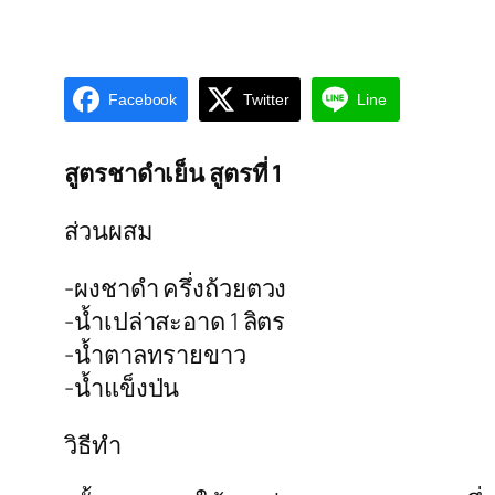
Facebook
Twitter
Line
สูตรชาดำเย็น สูตรที่ 1
ส่วนผสม
-ผงชาดำ ครึ่งถ้วยตวง
-น้ำเปล่าสะอาด 1 ลิตร
-น้ำตาลทรายขาว
-น้ำแข็งป่น
วิธีทำ